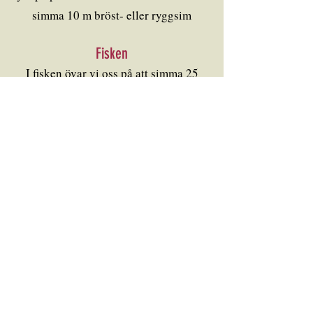
simma 10 m bröst- eller ryggsim
Fisken
I fisken övar vi oss på att simma 25
m
bröst- eller ryggsim.
Målet är Silverfisken och Guldfisken
Förkunskaper:
Simma 10 m bröst- eller
ryggsim. Våga doppa huvudet.
Mål:
Simma 25 m på djupt vatten samt
dyka från dykplattformen
Hajen
I hajen övar vi oss att orka simma längre
sträckor. Målet är Simborgarmärket.
Övriga simmärken vi tränar till är