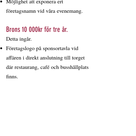
Möjlighet att exponera ert
företagsnamn vid våra evenemang.
Brons 10 000kr för tre år.
Detta ingår.
Företagslogo på sponsortavla vid
affären i direkt anslutning till torget
där restaurang, café och busshållplats
finns.
Företagslogo på sponsortavla vid
utegymet.
Gratis samlingsannons i Årsta
Havsbladet varje år.
Möjlighet att exponera ert
företagsnamn vid våra evenemang.