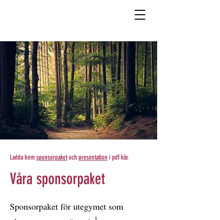
Ladda hem
sponsorpaket
och
presentation
i pdf här.
Våra sponsorpaket
Sponsorpaket för utegymet som