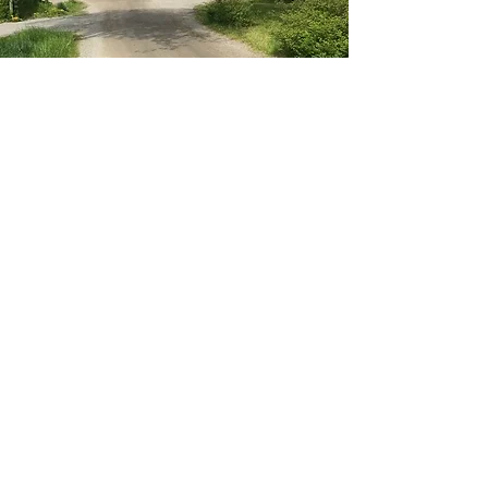
Parkering Materialgården
Vid Materialgården, som ligger c:a 100
meter efter torget på vänster sida om
Årsta Havsbadsväg, finns det c:a 30
platser