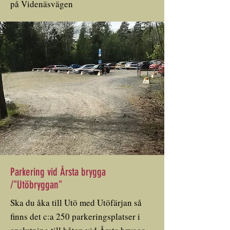
på Videnäsvägen
Parkering vid Årsta brygga
/"Utöbryggan"
Ska du åka till Utö med Utöfärjan så
finns det c:a 250 parkeringsplatser i