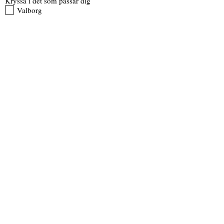
Kryssa i det som passar dig
Valborg
Midsommar
Årstadagen
Hör av er när ni behöver hjälp
Skicka