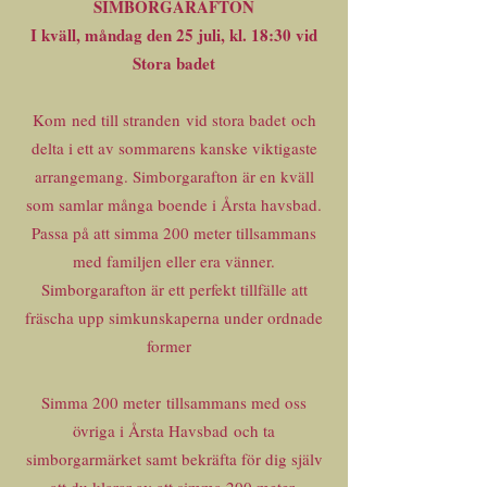
SIMBORGARAFTON
I kväll, måndag den 25 juli, kl. 18:30 vid
Stora badet
Kom ned till stranden vid stora badet och
delta i ett av sommarens kanske viktigaste
arrangemang. Simborgarafton är en kväll
som samlar många boende i Årsta havsbad.
Passa på att simma 200 meter tillsammans
med familjen eller era vänner.
Simborgarafton är ett perfekt tillfälle att
fräscha upp simkunskaperna under ordnade
former
Simma 200 meter tillsammans med oss
övriga i Årsta Havsbad och ta
simborgarmärket samt bekräfta för dig själv