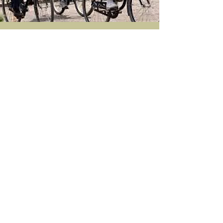
Årets sista
HEJ HOJ
I morgon torsdag den 4
augusti kl. 19:00
I morgon torsdag den 4 augusti körs
sommarens sista motionslopp på cykel,