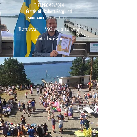
TIPSPROMENADEN
Grattis till Robert Berglund
som vann presentkortet.
Rätt svar: 1892 st. ärtor var
det i burken