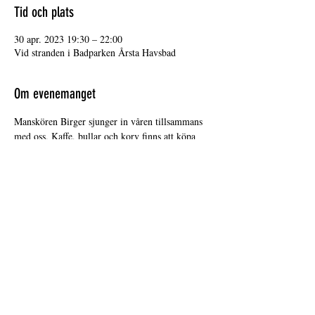
Tid och plats
30 apr. 2023 19:30 – 22:00
Vid stranden i Badparken Årsta Havsbad
Om evenemanget
Manskören Birger sjunger in våren tillsammans 
med oss, Kaffe, bullar och korv finns att köpa 
liksom Årstalotten.
Dela detta evenemang
infoarstahavsbad@gmail.com
©2024 by Årsta Havsbads Stugägarförening.