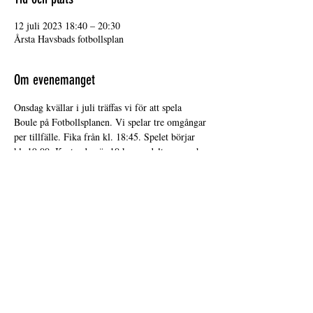
12 juli 2023 18:40 – 20:30
Årsta Havsbads fotbollsplan
Om evenemanget
Onsdag kvällar i juli träffas vi för att spela 
Boule på Fotbollsplanen. Vi spelar tre omgångar 
per tillfälle. Fika från kl. 18:45. Spelet börjar 
kl. 19:00. Kostnaden är 10 kr per deltagare och 
tillfälle. Ansvariga är familjen Mats Åberg
Dela detta evenemang
infoarstahavsbad@gmail.com